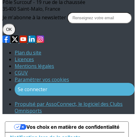
Pôle Surcouf - 19 rue de la chaussée
35400 Saint-Malo, France
Je m'abonne à la newsletter
OK
Plan du site
Licences
Mentions légales
CGUV
Paramétrer vos cookies
Se connecter
Propulsé par AssoConnect, le logiciel des Clubs
Omnisports
Vos choix en matière de confidentialité